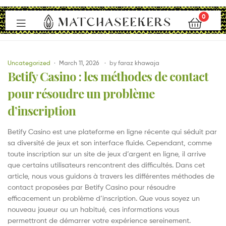
0
Matchaseekers
Uncategorized
March 11, 2026
by
faraz khawaja
Betify Casino : les méthodes de contact
pour résoudre un problème
d’inscription
Betify Casino est une plateforme en ligne récente qui séduit par
sa diversité de jeux et son interface fluide. Cependant, comme
toute inscription sur un site de jeux d’argent en ligne, il arrive
que certains utilisateurs rencontrent des difficultés. Dans cet
article, nous vous guidons à travers les différentes méthodes de
contact proposées par Betify Casino pour résoudre
efficacement un problème d’inscription. Que vous soyez un
nouveau joueur ou un habitué, ces informations vous
permettront de démarrer votre expérience sereinement.