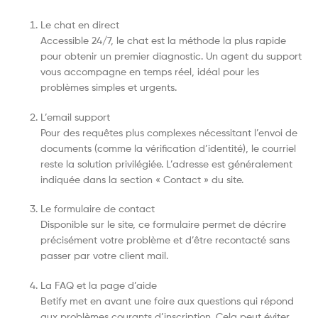
Le chat en direct
Accessible 24/7, le chat est la méthode la plus rapide
pour obtenir un premier diagnostic. Un agent du support
vous accompagne en temps réel, idéal pour les
problèmes simples et urgents.
L’email support
Pour des requêtes plus complexes nécessitant l’envoi de
documents (comme la vérification d’identité), le courriel
reste la solution privilégiée. L’adresse est généralement
indiquée dans la section « Contact » du site.
Le formulaire de contact
Disponible sur le site, ce formulaire permet de décrire
précisément votre problème et d’être recontacté sans
passer par votre client mail.
La FAQ et la page d’aide
Betify met en avant une foire aux questions qui répond
aux problèmes courants d’inscription. Cela peut éviter