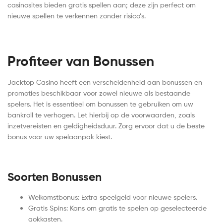
casinosites bieden gratis spellen aan; deze zijn perfect om
nieuwe spellen te verkennen zonder risico’s.
Profiteer van Bonussen
Jacktop Casino heeft een verscheidenheid aan bonussen en
promoties beschikbaar voor zowel nieuwe als bestaande
spelers. Het is essentieel om bonussen te gebruiken om uw
bankroll te verhogen. Let hierbij op de voorwaarden, zoals
inzetvereisten en geldigheidsduur. Zorg ervoor dat u de beste
bonus voor uw spelaanpak kiest.
Soorten Bonussen
Welkomstbonus: Extra speelgeld voor nieuwe spelers.
Gratis Spins: Kans om gratis te spelen op geselecteerde
gokkasten.