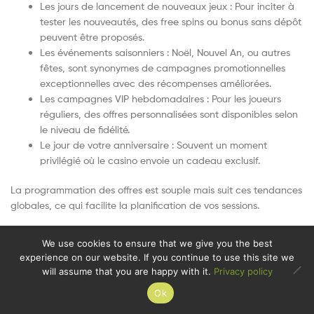
Les jours de lancement de nouveaux jeux : Pour inciter à
tester les nouveautés, des free spins ou bonus sans dépôt
peuvent être proposés.
Les événements saisonniers : Noël, Nouvel An, ou autres
fêtes, sont synonymes de campagnes promotionnelles
exceptionnelles avec des récompenses améliorées.
Les campagnes VIP hebdomadaires : Pour les joueurs
réguliers, des offres personnalisées sont disponibles selon
le niveau de fidélité.
Le jour de votre anniversaire : Souvent un moment
privilégié où le casino envoie un cadeau exclusif.
La programmation des offres est souple mais suit ces tendances
globales, ce qui facilite la planification de vos sessions.
We use cookies to ensure that we give you the best
experience on our website. If you continue to use this site we
Comparaison rapide : Cashed
will assume that you are happy with it.
Privacy policy
0
Casino vs. autres casinos en
Ok
Search
Shop
My Account
Search
Wishlist