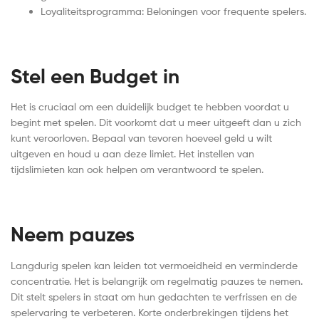
Loyaliteitsprogramma: Beloningen voor frequente spelers.
Stel een Budget in
Het is cruciaal om een duidelijk budget te hebben voordat u
begint met spelen. Dit voorkomt dat u meer uitgeeft dan u zich
kunt veroorloven. Bepaal van tevoren hoeveel geld u wilt
uitgeven en houd u aan deze limiet. Het instellen van
tijdslimieten kan ook helpen om verantwoord te spelen.
Neem pauzes
Langdurig spelen kan leiden tot vermoeidheid en verminderde
concentratie. Het is belangrijk om regelmatig pauzes te nemen.
Dit stelt spelers in staat om hun gedachten te verfrissen en de
spelervaring te verbeteren. Korte onderbrekingen tijdens het