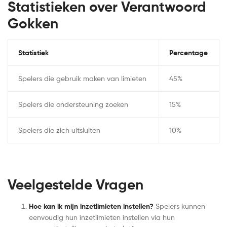
Statistieken over Verantwoord
Gokken
Statistiek
Percentage
Spelers die gebruik maken van limieten
45%
Spelers die ondersteuning zoeken
15%
Spelers die zich uitsluiten
10%
Veelgestelde Vragen
Hoe kan ik mijn inzetlimieten instellen?
Spelers kunnen
eenvoudig hun inzetlimieten instellen via hun