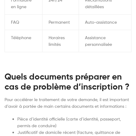
en ligne
détaillées
FAQ
Permanent
Auto-assistance
Téléphone
Horaires
Assistance
limités
personnalisée
Quels documents préparer en
cas de problème d’inscription ?
Pour accélérer le traitement de votre demande, il est important
d’avoir à portée de main certains documents et informations :
Pièce d’identité officielle (carte d’identité, passeport,
permis de conduire)
Justificatif de domicile récent (facture, quittance de