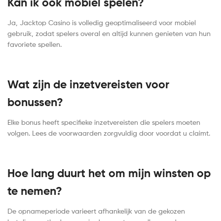
Kan ik ook mobiel spelen?
Ja, Jacktop Casino is volledig geoptimaliseerd voor mobiel
gebruik, zodat spelers overal en altijd kunnen genieten van hun
favoriete spellen.
Wat zijn de inzetvereisten voor
bonussen?
Elke bonus heeft specifieke inzetvereisten die spelers moeten
volgen. Lees de voorwaarden zorgvuldig door voordat u claimt.
Hoe lang duurt het om mijn winsten op
te nemen?
De opnameperiode varieert afhankelijk van de gekozen