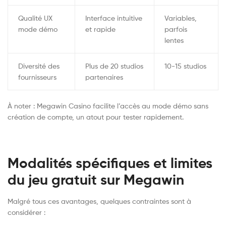
Qualité UX
Interface intuitive
Variables,
mode démo
et rapide
parfois
lentes
Diversité des
Plus de 20 studios
10-15 studios
fournisseurs
partenaires
À noter : Megawin Casino facilite l’accès au mode démo sans
création de compte, un atout pour tester rapidement.
Modalités spécifiques et limites
du jeu gratuit sur Megawin
Malgré tous ces avantages, quelques contraintes sont à
considérer :