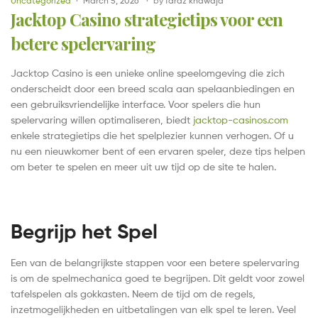
Uncategorized
March 5, 2026
by
faraz khawaja
Jacktop Casino strategietips voor een
betere spelervaring
Jacktop Casino is een unieke online speelomgeving die zich
onderscheidt door een breed scala aan spelaanbiedingen en
een gebruiksvriendelijke interface. Voor spelers die hun
spelervaring willen optimaliseren, biedt
jacktop-casinos.com
enkele strategietips die het spelplezier kunnen verhogen. Of u
nu een nieuwkomer bent of een ervaren speler, deze tips helpen
om beter te spelen en meer uit uw tijd op de site te halen.
Begrijp het Spel
Een van de belangrijkste stappen voor een betere spelervaring
is om de spelmechanica goed te begrijpen. Dit geldt voor zowel
tafelspelen als gokkasten. Neem de tijd om de regels,
inzetmogelijkheden en uitbetalingen van elk spel te leren. Veel