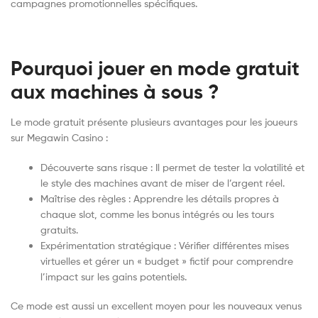
campagnes promotionnelles spécifiques.
Pourquoi jouer en mode gratuit
aux machines à sous ?
Le mode gratuit présente plusieurs avantages pour les joueurs
sur Megawin Casino :
Découverte sans risque : Il permet de tester la volatilité et
le style des machines avant de miser de l’argent réel.
Maîtrise des règles : Apprendre les détails propres à
chaque slot, comme les bonus intégrés ou les tours
gratuits.
Expérimentation stratégique : Vérifier différentes mises
virtuelles et gérer un « budget » fictif pour comprendre
l’impact sur les gains potentiels.
Ce mode est aussi un excellent moyen pour les nouveaux venus