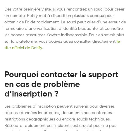
Dès votre première visite, si vous rencontrez un souci pour créer
un compte, Betify met à disposition plusieurs canaux pour
obtenir de l’aide rapidement. Le souci peut aller d’une erreur de
formulaire à une vérification d’identité bloquante, et connaître
les bonnes ressources s’avère indispensable. Pour en savoir plus
sur la plateforme, vous pouvez aussi consulter directement
le
site officiel de Betify
.
Pourquoi contacter le support
en cas de problème
d’inscription ?
Les problèmes d’inscription peuvent survenir pour diverses
raisons : données incorrectes, documents non conformes,
restrictions géographiques ou encore soucis techniques.
Résoudre rapidement ces incidents est crucial pour ne pas