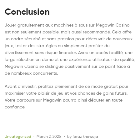
Conclusion
Jouer gratuitement aux machines à sous sur Megawin Casino
est non seulement possible, mais aussi recommandé. Cela offre
un cadre sécurisé et sans pression pour découvrir de nouveaux
jeux, tester des stratégies ou simplement profiter du
divertissement sans risque financier. Avec un accès facilité, une
large sélection en démo et une expérience utilisateur de qualité,
Megawin Casino se distingue positivement sur ce point face à
de nombreux concurrents.
Avant d’investir, profitez pleinement de ce mode gratuit pour
maximiser votre plaisir de jeu et vos chances de gains futurs.
Votre parcours sur Megawin pourra ainsi débuter en toute
confiance.
Uncategorized
March 2, 2026
by
faraz khawaja