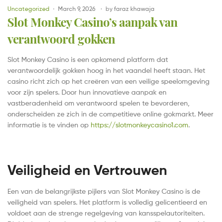
Uncategorized
March 9, 2026
by
faraz khawaja
Slot Monkey Casino’s aanpak van
verantwoord gokken
Slot Monkey Casino is een opkomend platform dat
verantwoordelijk gokken hoog in het vaandel heeft staan. Het
casino richt zich op het creëren van een veilige speelomgeving
voor zijn spelers. Door hun innovatieve aanpak en
vastberadenheid om verantwoord spelen te bevorderen,
onderscheiden ze zich in de competitieve online gokmarkt. Meer
informatie is te vinden op
https://slotmonkeycasino1.com
.
Veiligheid en Vertrouwen
Een van de belangrijkste pijlers van Slot Monkey Casino is de
veiligheid van spelers. Het platform is volledig gelicentieerd en
voldoet aan de strenge regelgeving van kansspelautoriteiten.