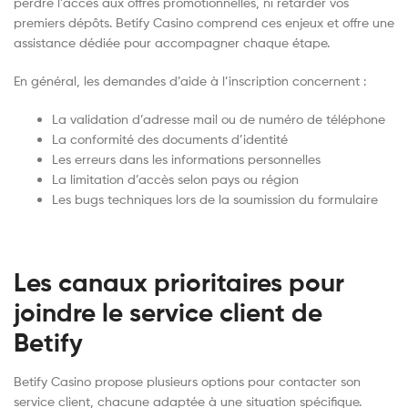
perdre l’accès aux offres promotionnelles, ni retarder vos
premiers dépôts. Betify Casino comprend ces enjeux et offre une
assistance dédiée pour accompagner chaque étape.
En général, les demandes d’aide à l’inscription concernent :
La validation d’adresse mail ou de numéro de téléphone
La conformité des documents d’identité
Les erreurs dans les informations personnelles
La limitation d’accès selon pays ou région
Les bugs techniques lors de la soumission du formulaire
Les canaux prioritaires pour
joindre le service client de
Betify
Betify Casino propose plusieurs options pour contacter son
service client, chacune adaptée à une situation spécifique.