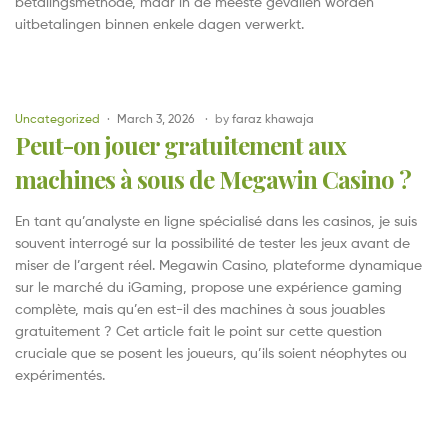
betalingsmethode, maar in de meeste gevallen worden
uitbetalingen binnen enkele dagen verwerkt.
Uncategorized
March 3, 2026
by
faraz khawaja
Peut-on jouer gratuitement aux
machines à sous de Megawin Casino ?
En tant qu’analyste en ligne spécialisé dans les casinos, je suis
souvent interrogé sur la possibilité de tester les jeux avant de
miser de l’argent réel. Megawin Casino, plateforme dynamique
sur le marché du iGaming, propose une expérience gaming
complète, mais qu’en est-il des machines à sous jouables
gratuitement ? Cet article fait le point sur cette question
cruciale que se posent les joueurs, qu’ils soient néophytes ou
expérimentés.