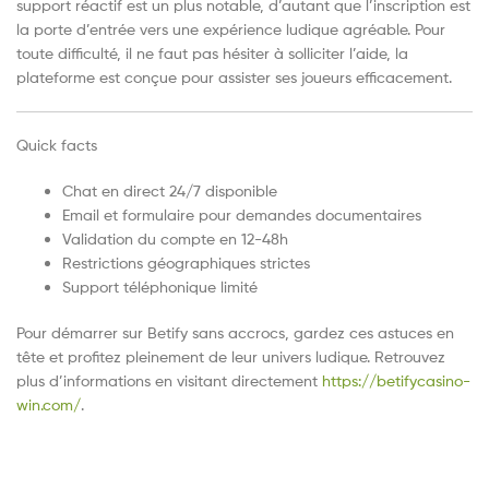
support réactif est un plus notable, d’autant que l’inscription est
la porte d’entrée vers une expérience ludique agréable. Pour
toute difficulté, il ne faut pas hésiter à solliciter l’aide, la
plateforme est conçue pour assister ses joueurs efficacement.
Quick facts
Chat en direct 24/7 disponible
Email et formulaire pour demandes documentaires
Validation du compte en 12-48h
Restrictions géographiques strictes
Support téléphonique limité
Pour démarrer sur Betify sans accrocs, gardez ces astuces en
tête et profitez pleinement de leur univers ludique. Retrouvez
plus d’informations en visitant directement
https://betifycasino-
win.com/
.