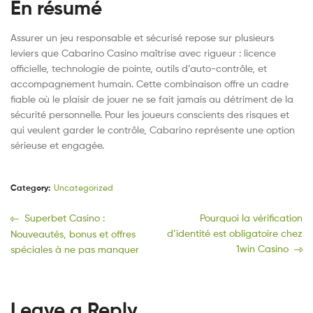
En résumé
Assurer un jeu responsable et sécurisé repose sur plusieurs
leviers que Cabarino Casino maîtrise avec rigueur : licence
officielle, technologie de pointe, outils d’auto-contrôle, et
accompagnement humain. Cette combinaison offre un cadre
fiable où le plaisir de jouer ne se fait jamais au détriment de la
sécurité personnelle. Pour les joueurs conscients des risques et
qui veulent garder le contrôle, Cabarino représente une option
sérieuse et engagée.
Category:
Uncategorized
Superbet Casino :
Pourquoi la vérification
d’identité est obligatoire chez
Nouveautés, bonus et offres
1win Casino
spéciales à ne pas manquer
Leave a Reply