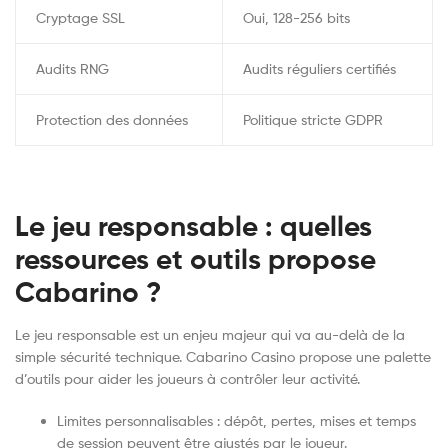
Cryptage SSL
Oui, 128-256 bits
Audits RNG
Audits réguliers certifiés
Protection des données
Politique stricte GDPR
Le jeu responsable : quelles
ressources et outils propose
Cabarino ?
Le jeu responsable est un enjeu majeur qui va au-delà de la
simple sécurité technique. Cabarino Casino propose une palette
d’outils pour aider les joueurs à contrôler leur activité.
Limites personnalisables : dépôt, pertes, mises et temps
de session peuvent être ajustés par le joueur.