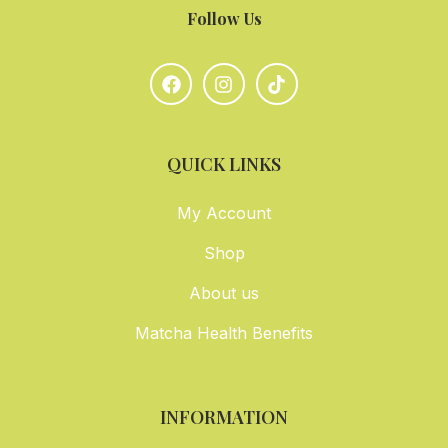
Follow Us
QUICK LINKS
My Account
Shop
About us
Matcha Health Benefits
INFORMATION