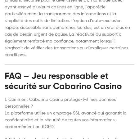
ayant essayé plusieurs casinos en ligne, j’apprécie
particulièrement la transparence des informations et la
simplicité des outils de limitation. L’option d’auto-exclusion
rapide, accessible sans démarches lourdes, est un vrai plus en
cas de besoin urgent de pause. La réactivité du support a
également renforcé ma confiance, notamment lorsqu’il
s’agissait de vérifier des transactions ou d’expliquer certaines
conditions.
FAQ – Jeu responsable et
sécurité sur Cabarino Casino
1. Comment Cabarino Casino protège-t-il mes données
personnelles ?
La plateforme utilise un cryptage SSL avancé qui garantit la
confidentialité et la sécurité de toutes vos informations,
conformément au RGPD.