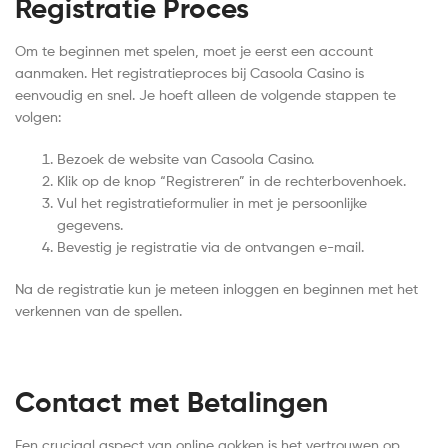
Registratie Proces
Om te beginnen met spelen, moet je eerst een account
aanmaken. Het registratieproces bij Casoola Casino is
eenvoudig en snel. Je hoeft alleen de volgende stappen te
volgen:
Bezoek de website van Casoola Casino.
Klik op de knop “Registreren” in de rechterbovenhoek.
Vul het registratieformulier in met je persoonlijke
gegevens.
Bevestig je registratie via de ontvangen e-mail.
Na de registratie kun je meteen inloggen en beginnen met het
verkennen van de spellen.
Contact met Betalingen
Een cruciaal aspect van online gokken is het vertrouwen op