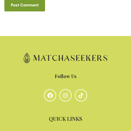
Follow Us
QUICK LINKS