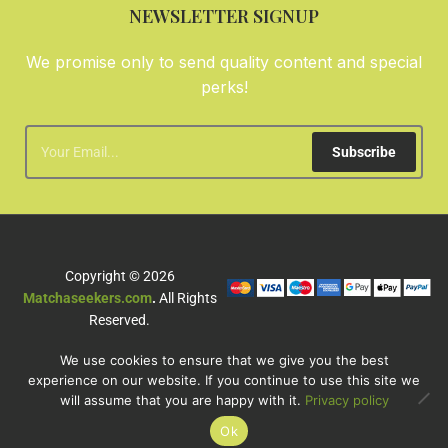
NEWSLETTER SIGNUP
We promise only to send quality content and special
perks!
Subscribe
Copyright © 2026
Matchaseekers.com
.
All Rights
Reserved.
We use cookies to ensure that we give you the best
experience on our website. If you continue to use this site we
will assume that you are happy with it.
Privacy policy
0
Ok
Search
Shop
My Account
Search
Wishlist