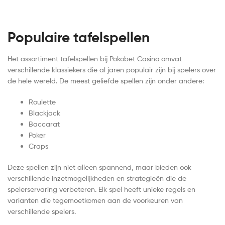
Populaire tafelspellen
Het assortiment tafelspellen bij Pokobet Casino omvat
verschillende klassiekers die al jaren populair zijn bij spelers over
de hele wereld. De meest geliefde spellen zijn onder andere:
Roulette
Blackjack
Baccarat
Poker
Craps
Deze spellen zijn niet alleen spannend, maar bieden ook
verschillende inzetmogelijkheden en strategieën die de
spelerservaring verbeteren. Elk spel heeft unieke regels en
varianten die tegemoetkomen aan de voorkeuren van
verschillende spelers.